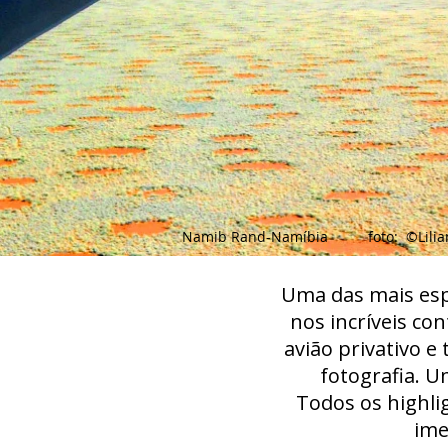
Namib Rand-Namíbia foto: ©Lilian-C
Uma das mais espe
nos incríveis co
avião privativo e
fotografia. U
Todos os highli
ime