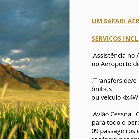
UM SAFARI AÉR
SERVIÇOS INC
.Assistência no
no Aeroporto de
.Transfers de/e
ônibus
ou veículo 4x4W
.Avião Cessna C
para todo o per
09 passageiros 