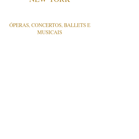
ÓPERAS, CONCERTOS, BALLETS E
MUSICAIS
28 SETEMBRO
A New England dos Berkshires,
atravessando os Estados de
Vermont e New Hampshire até o
Maine, na mais bela estação do ano
para se visitar a região. Uma
explosão de tons de vermelho,
laranja e amarelo...
Newsletter