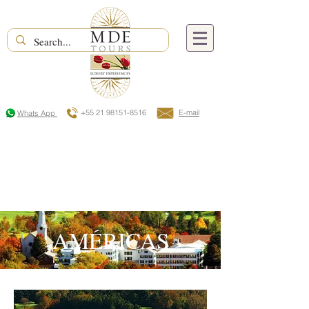
+55 21 98151-8516
E-mail
Whats App
AMÉRICAS