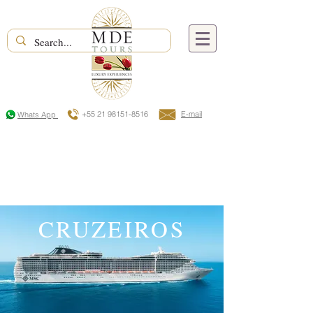
+55 21 98151-8516
E-mail
Whats App
CRUZEIROS