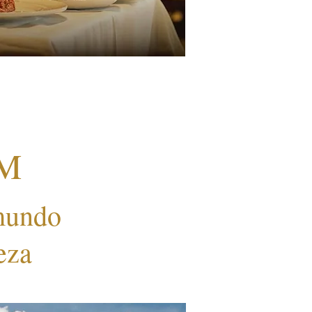
M
mundo
eza