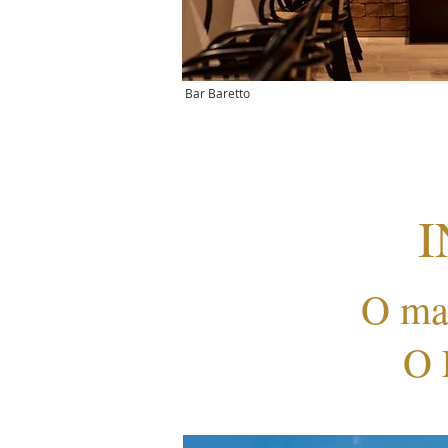
Bar Baretto
I
O ma
O 