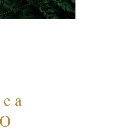
aio de 2022
e a
ZO