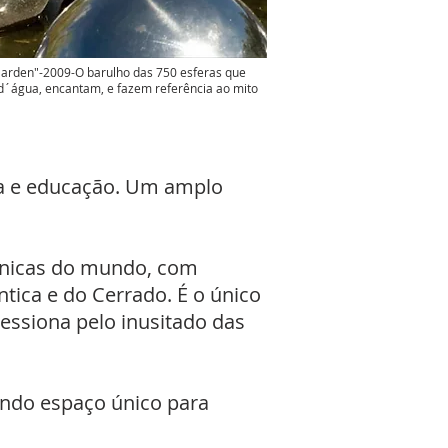
arden"-2009-O barulho das 750 esferas que
d´água, encantam, e fazem referência ao mito
sa e educação. Um amplo
ânicas do mundo, com
ntica e do Cerrado. É o único
essiona pelo inusitado das
endo espaço único para