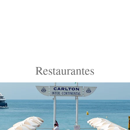
Re
staurantes