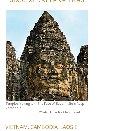
Templos de Angkor - The Face of Bayon - Siem Reap -
Cambodia
©foto: LilianRF-Click Travel
VIETNAM, CAMBODIA, LAOS E