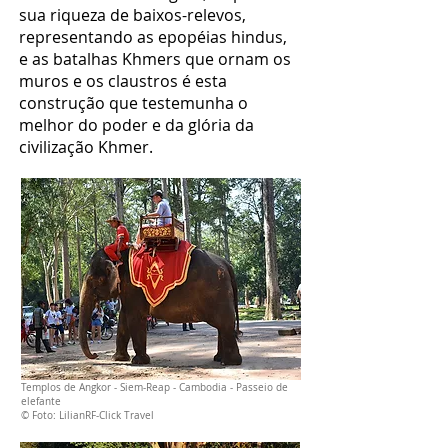
sua riqueza de baixos-relevos,
representando as epopéias hindus,
e as batalhas Khmers que ornam os
muros e os claustros é esta
construção que testemunha o
melhor do poder e da glória da
civilização Khmer.
Templos de Angkor - Siem-Reap - Cambodia - Passeio de
elefante
© Foto: LilianRF-Click Travel