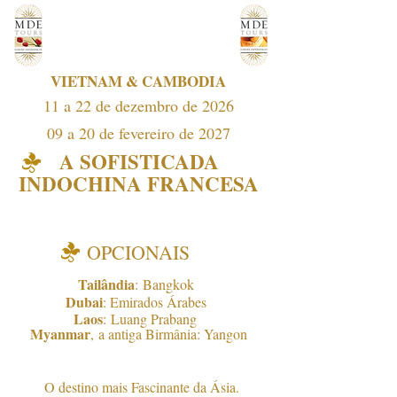
VIETNAM & CAMBODIA
11 a 22 de dezembro de 2026
09 a 20 de fevereiro de 2027
A SOFISTI
CADA
INDOCHINA FRANCESA
OPCIONAIS
Tailâ
ndia
:
Bangkok
Dubai
: Emirados Árabes
Laos
:
Luang Prabang
Myanmar
,
a ant
iga Birmânia: Yangon
O destino mais Fascinante da Ásia.