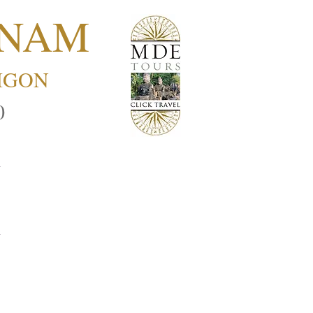
TNAM
AIGON
0