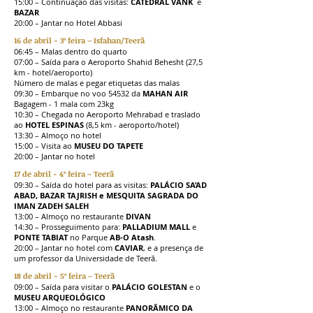
15:00 – Continuação das visitas:
CATEDRAL VANK
e
BAZAR
20:00 – Jantar no Hotel Abbasi
16 de abril - 3ª feira – Isfahan/Teerã
06:45 – Malas dentro do quarto
07:00 – Saída para o Aeroporto Shahid Behesht (27,5
km - hotel/aeroporto)
Número de malas e pegar etiquetas das malas
09:30 – Embarque no voo 54532 da
MAHAN AIR
Bagagem - 1 mala com 23kg
10:30 – Chegada no Aeroporto Mehrabad e traslado
ao
HOTEL ESPINAS
(8,5 km - aeroporto/hotel)
13:30 – Almoço no hotel
15:00 – Visita ao
MUSEU DO TAPETE
20:00 – Jantar no hotel
17 de abril - 4ª feira – Teerã
09:30 – Saída do hotel para as visitas:
PALÁCIO SA’AD
ABAD, BAZAR TAJRISH e MESQUITA SAGRADA DO
IMAN ZADEH SALEH
13:00 – Almoço no restaurante
DIVAN
14:30 – Prosseguimento para:
PALLADIUM MALL
e
PONTE TABIAT
no Parque
AB-O Atash
.
20:00 – Jantar no hotel com
CAVIAR
, e a presença de
um professor da Universidade de Teerã.
18 de abril - 5ª feira – Teerã
09:00 – Saída para visitar o
PALÁCIO GOLESTAN
e o
MUSEU ARQUEOLÓGICO
13:00 – Almoço no restaurante
PANORÂMICO DA