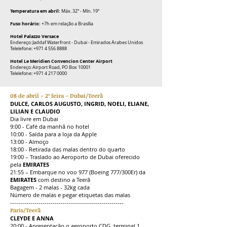
Temperatura em abril:
Máx. 32º - Mín. 19º
Fuso horário:
+7h em relação a Brasília
Hotel Palazzo Versace
Endereço: Jaddaf Waterfront - Dubai - Emirados Árabes Unidos
Telelefone:
+971 4 556 8888
Hotel Le Meridien Convencion Center Airport
Endereço: Airport Road, PO Box 10001
Telelefone:
+971 4 217 0000
08 de abril - 2ª feira – Dubai/Teerã
DULCE, CARLOS AUGUSTO, INGRID, NOELI, ELIANE,
LILIAN E CLAUDIO
Dia livre em Dubai
9:00 - Café da manhã no hotel
10:00 - Saída para a loja da Apple
13:00 - Almoço
18:00 - Retirada das malas dentro do quarto
19:00 – Traslado ao Aeroporto de Dubai oferecido
pela
EMIRATES
21:55 – Embarque no voo 977
(Boeing 777/300Er)
da
EMIRATES
com destino a Teerã
Bagagem - 2 malas - 32kg cada
Número de malas e pegar etiquetas das malas
--------------------------------------------------------
Paris/Teerã
CLEYDE E ANNA
20:00 - Apresentação o aeroporto CDG, terminal 1