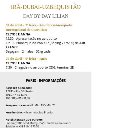
IRÃ-DUBAI-UZBEQUISTÃO
DAY BY DAY LILIAN
04 de abril - 5ª feira – Residência/Aeroporto
Internacional de Guarulhos
CLEYDE E ANNA
12:30 - Apresentação no aeroporto
15:10 - Embarque no voo 457 (Boeing 777/200) da
AIR
FRANCE
Bagagem - 2 malas - 32kg cada
05 de abril - 6ª feira – Paris
CLEYDE E ANNA
7:30 - Chegada no aeroporto CDG, terminal 2E
PARIS - INFORMAÇÕES
Paridade de moedas:
1 EUR = R$ 4,31 (Reais)
10 EUR = R$ 43,10
100 EUR = R$ 431,00
Temperatura em abril:
Máx. 15º - Mín. 7º
Fuso horário:
+4h em relação a Brasília
Hotel Sheraton CDG (Airport)
Endereço: BP 35051, Roissy, 95716 Tremblay-en-France
Telelefone:
+33 1 49 19 70 70