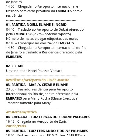
de Janeiro
14:30 – Chegada no Aeroporto Internacional e
traslado com carro privativo da
EMIRATES
para a
residência
----------------------------------------------------------
01. PARTIDA NOELI, ELIANE E INGRID
04:40 – Traslado ao Aeroporto de Dubai oferecido
pela
EMIRATES
(5,2 km - hotel/aeroporto)
Número de malas e pegar etiquetas das malas
07:10 – Embarque no voo 247 da
EMIRATES
14:30 – Chegada no Aeroporto Internacional do Rio
de Janeiro e traslado a Residência oferecido pela
EMIRATES
----------------------------------------------------------
02. LILIAN
Uma noite de Hotel Palazzo Versace
----------------------------------------------------------
Residência/Aeroporto do Rio de Janeiro
03. PARTIDA - MARLY, CEZAR E ELIANE
23:05 - Traslado: residência para Aeroporto
Internacional do Rio de Janeiro oferecido pela
EMIRATES
para Marly Rocha (Classe Executiva)
Transfer somente para Marly
----------------------------------------------
Amsterdam/Zurich
04. CHEGADA - LUIZ FERNANDO E DULVE PALHARES
16:45 - Chegada no Aeroporto de Zurich
Zurich/Paris
05. PARTIDA - LUIZ FERNANDO E DULVE PALHARES
18:30 - Embarque no voo 1815 (Airbus A318 JET) da