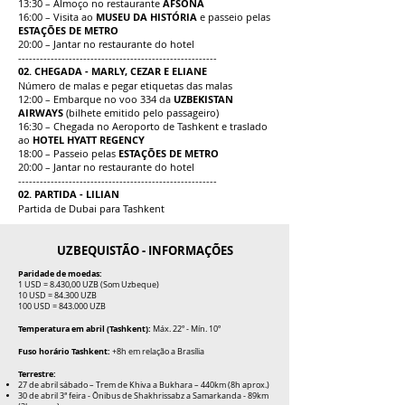
13:30 – Almoço no restaurante
AFSONA
16:00 – Visita ao
MUSEU DA HISTÓRIA
e passeio pelas
ESTAÇÕES DE METRO
20:00 – Jantar no restaurante do hotel
-------------------------------------------------------
02. CHEGADA - MARLY, CEZAR E ELIANE
Número de malas e pegar etiquetas das malas
12:00 – Embarque no voo 334 da
UZBEKISTAN
AIRWAYS
(bilhete emitido pelo passageiro)
16:30 – Chegada no Aeroporto de Tashkent e traslado
ao
HOTEL HYATT REGENCY
18:00 – Passeio pelas
ESTAÇÕES DE METRO
20:00 – Jantar no restaurante do hotel
-------------------------------------------------------
02. PARTIDA - LILIAN
Partida de Dubai para Tashkent
UZBEQUISTÃO - INFORMAÇÕES
Paridade de moedas:
1 USD = 8.430,00 UZB (Som Uzbeque)
10 USD = 84.300 UZB
100 USD = 843.000 UZB
Temperatura em abril (Tashkent):
Máx. 22º - Mín. 10º
Fuso horário Tashkent:
+8h em relação a Brasília
Terrestre:
27 de abril sábado – Trem de Khiva a Bukhara – 440km (8h aprox.)
30 de abril 3ª feira - Ônibus de
Shakhrissabz a Samarkanda - 89km