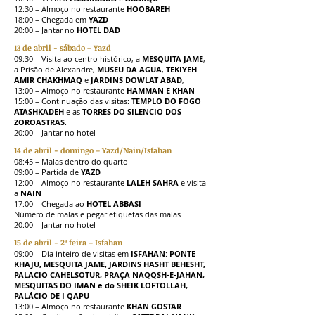
12:30 – Almoço no restaurante
HOOBAREH
18:00 – Chegada em
YAZD
20:00 – Jantar no
HOTEL DAD
13 de abril - sábado – Yazd
09:30 – Visita ao centro histórico, a
MESQUITA JAME
,
a Prisão de Alexandre,
MUSEU DA AGUA
,
TEKIYEH
AMIR CHAKHMAQ
e
JARDINS DOWLAT ABAD
,
13:00 – Almoço no restaurante
HAMMAN E KHAN
15:00 – Continuação das visitas:
TEMPLO DO FOGO
ATASHKADEH
e as
TORRES DO SILENCIO DOS
ZOROASTRAS
.
20:00 – Jantar no hotel
14 de abril - domingo – Yazd/Nain/Isfahan
08:45 – Malas dentro do quarto
09:00 – Partida de
YAZD
12:00 – Almoço no restaurante
LALEH SAHRA
e visita
a
NAIN
17:00 – Chegada ao
HOTEL ABBASI
Número de malas e pegar etiquetas das malas
20:00 – Jantar no hotel
15 de abril - 2ª feira – Isfahan
09:00 – Dia inteiro de visitas em
ISFAHAN
:
PONTE
KHAJU, MESQUITA JAME, JARDINS HASHT BEHESHT,
PALACIO CAHELSOTUR, PRAÇA NAQQSH-E-JAHAN,
MESQUITAS DO IMAN e do SHEIK LOFTOLLAH,
PALÁCIO DE I QAPU
13:00 – Almoço no restaurante
KHAN GOSTAR