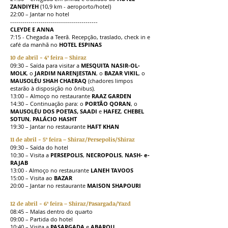
ZANDIYEH
(10,9 km - aeroporto/hotel)
22:00 – Jantar no hotel
-------------------------------------------
CLEYDE E ANNA
7:15 - Chegada a Teerã. Recepção, traslado, check in e
café da manhã no
HOTEL ESPINAS
10 de abril - 4ª feira – Shiraz
09:30 – Saída para visitar a
MESQUITA NASIR-OL-
MOLK
, o
JARDIM NARENJESTAN
, o
BAZAR VIKIL
, o
MAUSOLÉU SHAH CHAERAQ
(chadores limpos
estarão à disposição no ônibus).
13:00 – Almoço no restaurante
RAAZ GARDEN
14:30 – Continuação para: o
PORTÃO QORAN
, o
MAUSOLÉU DOS POETAS,
SAADI
e
HAFEZ
,
CHEBEL
SOTUN
,
PALÁCIO HASHT
19:30 – Jantar no restaurante
HAFT KHAN
11 de abril - 5ª feira – Shiraz/Persepolis/Shiraz
09:30 – Saída do hotel
10:30 – Visita a
PERSEPOLIS
,
NECROPOLIS
,
NASH- e-
RAJAB
13:00 - Almoço no restaurante
LANEH TAVOOS
15:00 – Visita ao
BAZAR
20:00 – Jantar no restaurante
MAISON SHAPOURI
12 de abril - 6ª feira – Shiraz/Pasargada/Yazd
08:45 – Malas dentro do quarto
09:00 – Partida do hotel
10:40 – Visita a
PASARGADA
e
ABARQU