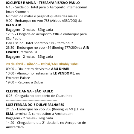
02.CLEYDE E ANNA - TEERÃ/PARIS/SÃO PAULO
6:15 - Saída do Hotel para o Aeroporto Internacional
Iman Khomeini
Número de malas e pegar etiquetas das malas
9:00 - Embarque no voo 733
(Airbus A330/200)
da
IRAN AIR
Bagagem - 2 malas - 32kg cada
12:35 - Chegada ao aeroporto
CDG
e embarque para
São Paulo
Day Use no Hotel Sheraton CDG, terminal 2
23:30 - Embarque no voo 454 (Boeing 777/200) da
AIR
FRANCE
, terminal 2E
Bagagem - 2 malas - 32kg cada
20 de abril - sábado – Dubai/Abu Dhabi/Dubai
09:00 – Dia inteiro de visita a
ABU DHABI
13:00 - Almoço no restaurante
LE VENDOME
, no
Emirates Palace
19:00 – Retorno a Dubai
-------------------------------------------
CLEYDE E ANNA - SÃO PAULO
6:25 - Chegada no aeroporto de Guarulhos
-------------------------------------------
LUIZ FERNANDO E DULVE PALHARES
21:55 - Embarque no voo 706 (Boeing 787-9 JET) da
KLM
, terminal 2, com destino a Amsterdam
Bagagem - 2 malas - 32kg cada
14:20 - Chegada no dia 21 de abril, no Aeroporto de
Amsterdam