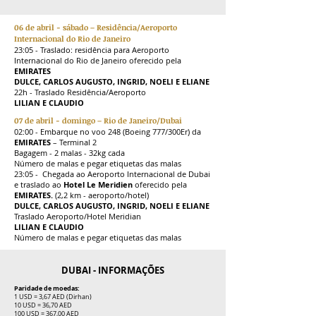
06 de abril - sábado – Residência/Aeroporto
Internacional do Rio de Janeiro
23:05 - Traslado: residência para Aeroporto
Internacional do Rio de Janeiro oferecido pela
EMIRATES
DULCE, CARLOS AUGUSTO, INGRID, NOELI E ELIANE
22h - Traslado Residência/Aeroporto
LILIAN E CLAUDIO
07 de abril - domingo – Rio de Janeiro/Dubai
02:00 - Embarque no voo 248 (Boeing 777/300Er) da
EMIRATES
– Terminal 2
Bagagem - 2 malas - 32kg cada
Número de malas e pegar etiquetas das malas
23:05 - Chegada ao Aeroporto Internacional de Dubai
e traslado ao
Hotel Le Meridien
oferecido pela
EMIRATES.
(2,2 km - aeroporto/hotel)
DULCE, CARLOS AUGUSTO, INGRID, NOELI E ELIANE
Traslado Aeroporto/Hotel Meridian
LILIAN E CLAUDIO
Número de malas e pegar etiquetas das malas
DUBAI - INFORMAÇÕES
Paridade de moedas:
1 USD = 3,67 AED (Dirhan)
10 USD = 36,70 AED
100 USD = 367,00 AED