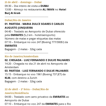
21 de abril - domingo – Dubai
09:30 – Dia inteiro de visita a
DUBAI
13:00 – Almoço no restaurante
AL IWAN
no
Hotel
Burj Al Arab
----------------------------------------------
Dubai/Rio de Janeiro
01. PARTIDA - MARIA DULCE SOARES E CARLOS
AUGUSTO JUNQUEIRA
04:40 – Traslado ao Aeroporto de Dubai oferecido
pela
EMIRATES
(5,2 km - hotel/aeroporto)
Número de malas e pegar etiquetas das malas
07:10 – Embarque no voo 247 (Boeing 777/300Er) da
EMIRATES
Bagagem - 2 malas - 32kg cada
----------------------------------------------
Rio de Janeiro/Amsterdam
02. CHEGADA - LUIZ FERNANDO E DULVE PALHARES
14:20 - Chegada no dia 21 de abril no Aeroporto de
Amsterdam
03. PARTIDA - LUIZ FERNANDO E DULVE PALHARES
15:15 - Embarque no voo 1961 (Boeing 737 JET) da
KLM
, com destino a Zurich
Bagagem - 2 malas - 32kg cada
22 de abril - 2ª feira – Dubai/Rio de
Janeiro/Residência
04:00 – Traslado com carro privativo da
EMIRATES
ao
Aeroporto de Dubai
07:10 – Embarque no voo 247 da
EMIRATES
para o Rio