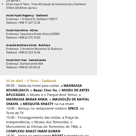
(2h aprox.)
02 de maio 5ª feira - Trem Afrosiyob de Samarkanda a Tashkent
310km (4h40min aprox.)
Hotel Hyatt Regency - Tashkent
Endereço: 1 A Navoi St, Tashkent 100017
Telefone:
+998 71 207 12 34
Hotel Asia Khiva - Khiva
Endereço: Yaqubova Street, Khiva 220900
Telefone:
+998 62 375 76 83
Grande Bukhara Hotel - Bukhara
Endereço: 2 Ibrokhim Muminov St, Bukhara
Telefone:
+998 65 223 16 04
Hotel Emir Han - Samarkanda
Endereço: Dahbet street 46A
Telefone:
+998 66 235 00 24
25 de abril - 5ª feira – Tashkent
09:30 – Saída do hotel para visitar: a
MADRASSA
KOUKELDACH
, o
Bazar Chor-Su
, o
MUSEU DE ARTES
APLICADAS
, o Museu e o Parque Amir Temur, a
MADRASSA BARAK KHAN
, o
MAUSOLÉU DE KAFFAL
SHASHI
, a
MESQUITA KHASTY
na rua Imam
13:00 – Almoço no restaurante rotativo
SPACE
, na
Torre de TV
15:00 – Prosseguimento das visitas: a Praça da
Independência, o Museu dos Temurides, o
Monumento às Vítimas do Terremoto de 1966, o
COMPLEXO KHAST-IMAM QURAN
18:30 – Jantar no restaurante
NAVAT
e espetáculo no