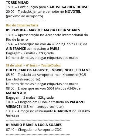
TORRE MILAD
15:00 – Continuação para a
ARTIST GARDEN HOUSE
20:00 – Traslado, jantar e pernoite no
NOVOTEL
(próximo ao aeroporto)
--------------------------------
Rio de Janeiro/Paris
01. PARTIDA - MARIO E MARIA LUCIA SOARES​
13:00 – Apresentação no Aeroporto Internacional do
Rio de Janeiro
15:45 – Embarque no voo 443 (Boeing 777/300Er) da
AIR FRANCE
com destino a
PARIS
Bagagem - 2 malas - 32kg cada
Número de malas e pegar etiquetas das malas
19 de abril - 6ª feira – Teerã/Dubai
DULCE, CARLOS AUGUSTO, INGRID, NOELI E ELIANE
05:30 – Traslado ao Aeroporto Iman Khomeini (50,5
km - hotel/aeroporto)
Número de malas e pegar etiquetas das malas
08:00 – Embarque no voo 5061 (Airbus A340) da
MAHAN AIR
Bagagem - 2 malas - 32kg cada
10:00 – Chegada em Dubai e traslado ao
PALAZZO
VERSACE
(10,8 km - aeroporto/hotel)
13:00 - Almoço no restaurante
GIARDINO
no
Palazzo
Versace
-----------------------------------------------------
01.
MARIO E MARIA LUCIA SOARES​
07:40 – Chegada no Aeroporto CDG
-----------------------------------------------------