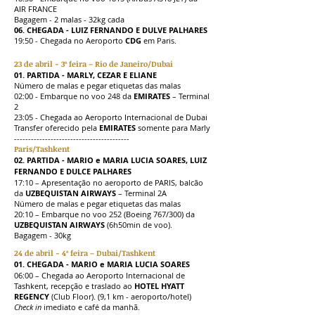
AIR FRANCE
Bagagem - 2 malas - 32kg cada
06. CHEGADA - LUIZ FERNANDO E DULVE PALHARES
19:50 - Chegada no Aeroporto
CDG
em Paris.
23 de abril - 3ª feira – Rio de Janeiro/Dubai
01. PARTIDA - MARLY, CEZAR E ELIANE
Número de malas e pegar etiquetas das malas
02:00 - Embarque no voo 248 da
EMIRATES
– Terminal
2
23:05 - Chegada ao Aeroporto Internacional de Dubai
Transfer oferecido pela
EMIRATES
somente para Marly
-----------------------------------------
Paris/Tashkent
02. PARTIDA - MARIO e MARIA LUCIA SOARES, LUIZ
FERNANDO E DULCE PALHARES
17:10 – Apresentação no aeroporto de PARIS, balcão
da
UZBEQUISTAN AIRWAYS
– Terminal 2A
Número de malas e pegar etiquetas das malas
20:10 – Embarque no voo 252 (Boeing 767/300) da
UZBEQUISTAN AIRWAYS
(6h50min de voo).
Bagagem - 30kg
24 de abril - 4ª feira – Dubai/Tashkent
01. CHEGADA - MARIO e MARIA LUCIA SOARES
06:00 – Chegada ao Aeroporto Internacional de
Tashkent, recepção e traslado ao
HOTEL HYATT
REGENCY
(Club Floor). (9,1 km - aeroporto/hotel)
Check in
imediato e café da manhã.