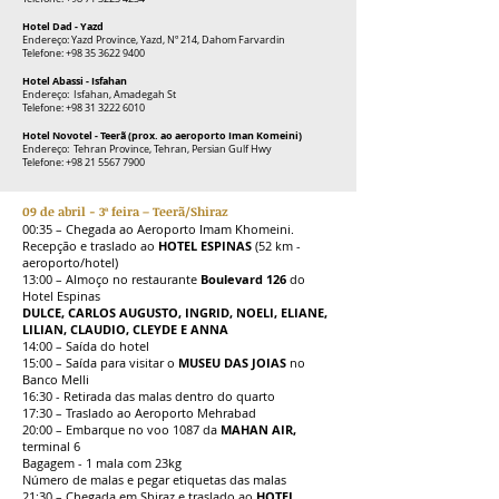
Hotel Dad - Yazd
Endereço: Yazd Province, Yazd, Nº 214, Dahom Farvardin
Telefone:
+98 35 3622 9400
Hotel Abassi - Isfahan
Endereço: Isfahan, Amadegah St
Telefone:
+98 31 3222 6010
Hotel Novotel - Teerã (prox. ao aeroporto Iman Komeini)
Endereço: Tehran Province, Tehran, Persian Gulf Hwy
Telefone:
+98 21 5567 7900
09 de abril - 3ª feira – Teerã/Shiraz
00:35 – Chegada ao Aeroporto Imam Khomeini.
Recepção e traslado ao
HOTEL ESPINAS
(52 km -
aeroporto/hotel)
13:00 – Almoço no restaurante
Boulevard 126
do
Hotel Espinas
DULCE, CARLOS AUGUSTO, INGRID, NOELI, ELIANE,
LILIAN, CLAUDIO, CLEYDE E ANNA
14:00 – Saída do hotel
15:00 – Saída para visitar o
MUSEU DAS JOIAS
no
Banco Melli
16:30 - Retirada das malas dentro do quarto
17:30 – Traslado ao Aeroporto Mehrabad
20:00 – Embarque no voo 1087 da
MAHAN AIR,
terminal 6
Bagagem - 1 mala com 23kg
Número de malas e pegar etiquetas das malas
21:30 – Chegada em Shiraz e traslado ao
HOTEL