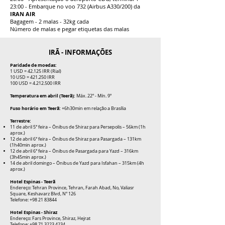
23:00 - Embarque no voo 732 (Airbus A330/200) da
IRAN AIR
Bagagem - 2 malas - 32kg cada
Número de malas e pegar etiquetas das malas
IRÃ - INFORMAÇÕES
Paridade de moedas:
1 USD = 42.125 IRR (Rial)
10 USD = 421.250 IRR
100 USD =
4.212.500
IRR
Temperatura em abril (Teerã):
Máx. 22º - Mín. 9º
Fuso horário em Teerã:
+6h30min em relação a Brasília
Terrestre:
11 de abril 5ª feira – Ônibus de Shiraz para Persepolis – 56km (1h
aprox.)
12 de abril 6ª feira – Ônibus de Shiraz para Pasargada – 131km
(1h40min aprox.)
12 de abril 6ª feira – Ônibus de Pasargada para Yazd – 316km
(3h45min aprox.)
14 de abril domingo – Ônibus de Yazd para Isfahan – 315km (4h
aprox.)
Hotel Espinas - Teerã
Endereço: Tehran Province, Tehran, Farah Abad, No, Valiasr
Square, Keshavarz Blvd, Nº 126
Telefone:
+98 21 83844
Hotel Espinas - Shiraz
Endereço: Fars Province, Shiraz, Hejrat
Telefone:
+98 71 3223 4234