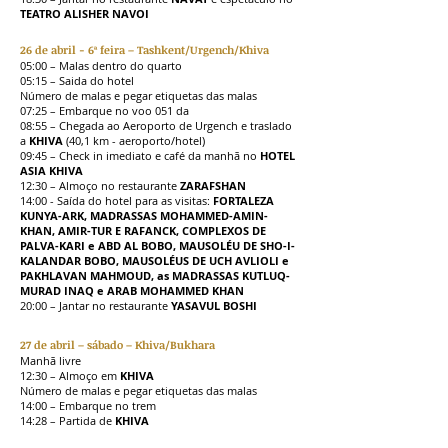
TEATRO ALISHER NAVOI
26 de abril - 6ª feira – Tashkent/Urgench/Khiva
05:00 – Malas dentro do quarto
05:15 – Saida do hotel
Número de malas e pegar etiquetas das malas
07:25 – Embarque no voo 051 da
08:55 – Chegada ao Aeroporto de Urgench e traslado
a
KHIVA
(40,1 km - aeroporto/hotel)
09:45 – Check in imediato e café da manhã no
HOTEL
ASIA KHIVA
12:30 – Almoço no restaurante
ZARAFSHAN
14:00 - Saída do hotel para as visitas:
FORTALEZA
KUNYA-ARK, MADRASSAS MOHAMMED-AMIN-
KHAN, AMIR-TUR E RAFANCK, COMPLEXOS DE
PALVA-KARI e ABD AL BOBO, MAUSOLÉU DE SHO-I-
KALANDAR BOBO, MAUSOLÉUS DE UCH AVLIOLI e
PAKHLAVAN MAHMOUD, as MADRASSAS KUTLUQ-
MURAD INAQ e ARAB MOHAMMED KHAN
20:00 – Jantar no restaurante
YASAVUL BOSHI
27 de abril – sábado – Khiva/Bukhara
Manhã livre
12:30 – Almoço em
KHIVA
Número de malas e pegar etiquetas das malas
14:00 – Embarque no trem
14:28 – Partida de
KHIVA
20:00 – Jantar no trem