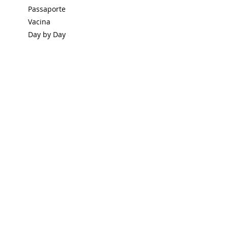
Passaporte
Vacina
Day by Day
Luiz Fernando Palhares
Passagens Aéreas:
Uzbequistan Airways CDG-TAS
Uzbequistan Airways TAS-CDG
Cartão GOL
Passaporte
Day by Day
Dulce Palhares
Passagens Aéreas:
Uzbequistan Airways CDG-TAS
Uzbequistan Airways TAS-CDG
Cartão GOL