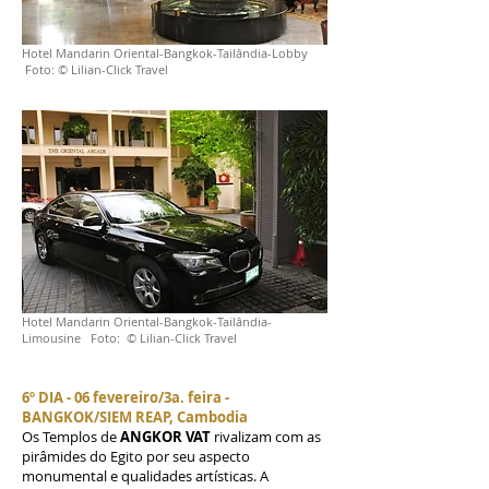
Hotel Mandarin Oriental-Bangkok-Tailândia-Lobby
Foto: © Lilian-Click Travel
Hotel Mandarin Oriental-Bangkok-Tailândia-
Limousine Foto: © Lilian-Click Travel
6º DIA - 06 fevereiro/3a. feira -
BANGKOK/SIEM REAP, Cambodia
O
s Templos de
ANGKOR VAT
rivalizam com as
pirâmides do Egito por seu aspecto
monumental e qualidades artísticas. A