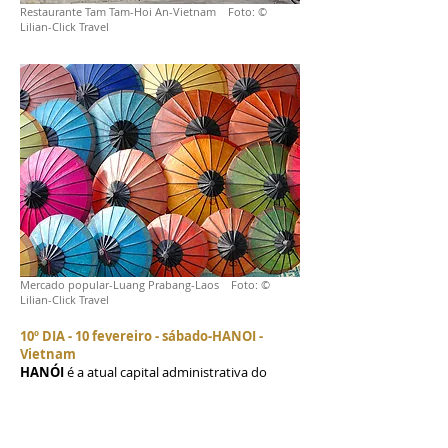
Restaurante Tam Tam-Hoi An-Vietnam Foto: ©
Lilian-Click Travel
Mercado popular-Luang Prabang-Laos Foto: ©
Lilian-Click Travel
10º DIA - 10 fevereiro - sábado-HANOI -
Vietnam
HANÓI
é a atual capital administrativa do
Vietnam, uma cidade agradável e charmosa,
devido aos seus grandes lagos, boulevards e
parques públicos. Fica situada na margem
direita do Rio Vermelho com