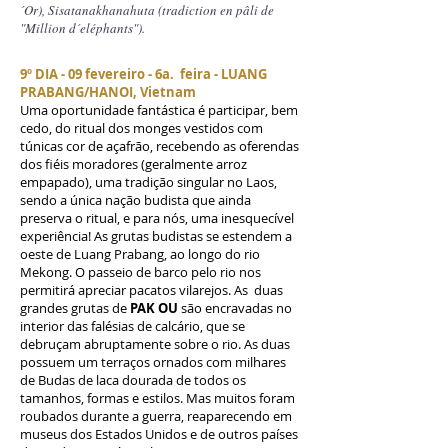
´Or), Sisatanakhanahuta (tradiction en pâli de
"Million d´eléphants").
9º DIA - 09 fevereiro - 6a. feira - LUANG
PRABANG/HANOI, Vietnam
Uma oportunidade fantástica é participar, bem
cedo, do ritual dos monges vestidos com
túnicas cor de açafrão, recebendo as oferendas
dos fiéis moradores (geralmente arroz
empapado), uma tradição singular no Laos,
sendo a única nação budista que ainda
preserva o ritual, e para nós, uma inesquecível
experiência! As grutas budistas se estendem a
oeste de Luang Prabang, ao longo do rio
Mekong. O passeio de barco pelo rio nos
permitirá apreciar pacatos vilarejos. As duas
grandes grutas de
PAK OU
são encravadas no
interior das falésias de calcário, que se
debruçam abruptamente sobre o rio. As duas
possuem um terraços ornados com milhares
de Budas de laca dourada de todos os
tamanhos, formas e estilos. Mas muitos foram
roubados durante a guerra, reaparecendo em
museus dos Estados Unidos e de outros países