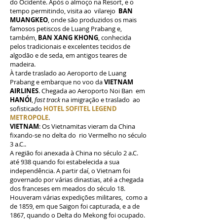
do Ocidente. Após o almoço na Resort, e o
tempo permitindo, visita ao vilarejo
BAN
MUANGKEO
, onde são produzidos os mais
famosos petiscos de Luang Prabang e,
também,
BAN XANG KHONG
, conhecida
pelos tradicionais e excelentes tecidos de
algodão e de seda, em antigos teares de
madeira.
À tarde traslado ao Aeroporto de Luang
Prabang e embarque no voo da
VIETNAM
AIRLINES
. Chegada ao Aeroporto Noi Ban em
HANÓI
,
fast track
na imigração e traslado ao
sofisticado
HOTEL SOFITEL LEGEND
METROPOLE
.
VIETNAM
: Os Vietnamitas vieram da China
fixando-se no delta do rio Vermelho no século
3 a.C..
A região foi anexada à China no século 2 a.C.
até 938 quando foi estabelecida a sua
independência. A partir daí, o Vietnam foi
governado por várias dinastias, até a chegada
dos franceses em meados do século 18.
Houveram várias expedições militares, como a
de 1859, em que Saigon foi capturada, e a de
1867, quando o Delta do Mekong foi ocupado.