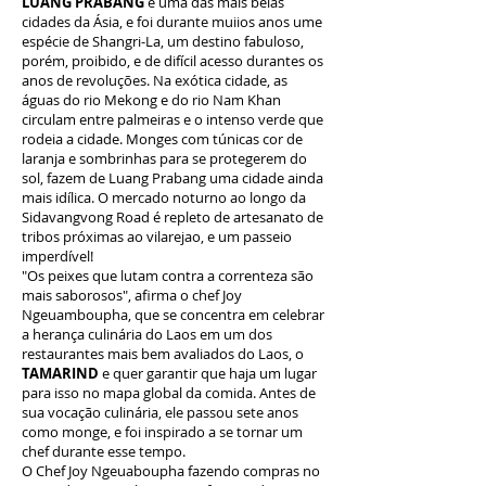
LUANG PRABANG
é uma das mais belas
cidades da Ásia, e foi durante muiios anos ume
espécie de Shangri-La, um destino fabuloso,
porém, proibido, e de difícil acesso durantes os
anos de revoluções. Na exótica cidade, as
águas do rio Mekong e do rio Nam Khan
circulam entre palmeiras e o intenso verde que
rodeia a cidade. Monges com túnicas cor de
laranja e sombrinhas para se protegerem do
sol, fazem de Luang Prabang uma cidade ainda
mais idílica. O mercado noturno ao longo da
Sidavangvong Road é repleto de artesanato de
tribos próximas ao vilarejao, e um passeio
imperdível!
"Os peixes que lutam contra a correnteza são
mais saborosos", afirma o chef Joy
Ngeuamboupha, que se concentra em celebrar
a herança culinária do Laos em um dos
restaurantes mais bem avaliados do Laos, o
TAMARIND
e quer garantir que haja um lugar
para isso no mapa global da comida. Antes de
sua vocação culinária, ele passou sete anos
como monge, e foi inspirado a se tornar um
chef durante esse tempo.
O Chef Joy Ngeuaboupha fazendo compras no