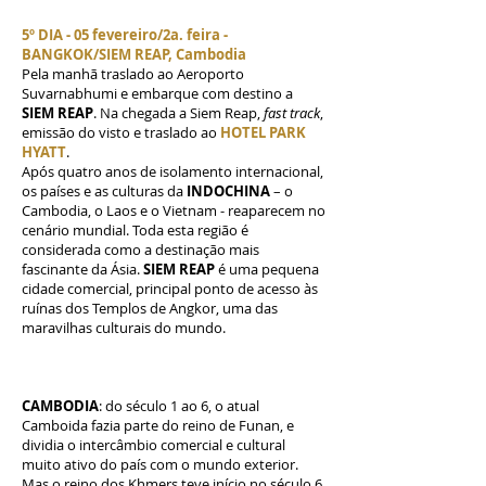
5º DIA - 05 fevereiro/2a. feira -
BANGKOK/SIEM REAP, Cambodia
Pela manhã traslado ao Aeroporto
Suvarnabhumi e embarque com destino a
SIEM REAP
. Na chegada a Siem Reap,
fast track
,
emissão do visto e traslado ao
HOTEL PARK
HYATT
.
Após quatro anos de isolamento internacional,
os países e as culturas da
INDOCHINA
– o
Cambodia, o Laos e o Vietnam - reaparecem no
cenário mundial. Toda esta região é
considerada como a destinação mais
fascinante da Ásia.
SIEM REAP
é uma pequena
cidade comercial, principal ponto de acesso às
ruínas dos Templos de Angkor, uma das
maravilhas culturais do mundo.
CAMBODIA
: do século 1 ao 6, o atual
Camboida fazia parte do reino de Funan, e
dividia o intercâmbio comercial e cultural
muito ativo do país com o mundo exterior.
Mas o reino dos Khmers teve início no século 6,