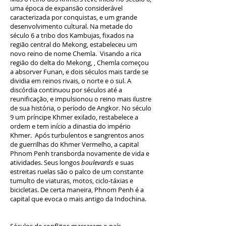
uma época de expansão considerável
caracterizada por conquistas, e um grande
desenvolvimento cultural. Na metade do
século 6 a tribo dos Kambujas, fixados na
região central do Mekong, estabeleceu um
novo reino de nome Chemla. Visando a rica
região do delta do Mekong, , Chemla começou
a absorver Funan, e dois séculos mais tarde se
dividia em reinos rivais, o norte e o sul. A
discórdia continuou por séculos até a
reunificação, e impulsionou o reino mais ilustre
de sua história, o período de Angkor. No século
9 um príncipe Khmer exilado, restabelece a
ordem e tem início a dinastia do império
Khmer. Após turbulentos e sangrentos anos
de guerrilhas do Khmer Vermelho, a capital
Phnom Penh transborda novamente de vida e
atividades. Seus longos
boulevards
e suas
estreitas ruelas são o palco de um constante
tumulto de viaturas, motos, ciclo-táxias e
bicicletas. De certa maneira, Phnom Penh é a
capital que evoca o mais antigo da Indochina.