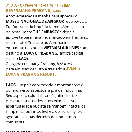
7º DIA - 07 fevereiro/4a feira - SIEM
REA
P/LUANG PRABANG, Laos
Aproveitaremos a manhã para apreciar o
MUSEU NACIONAL DE ANGKOR
, que revela a
Era Dourada do Império Khmer. Almoço será
no restaurante
THE EMBASSY
e depois
aproveite para flanar no mercado em frente ao
nosso hotel. Traslado ao Aeroporto e
embarque no voo da
VIETNAM AIRLINES
com
destino a
LUANG PRABANG
, antiga capital
real do
LAOS
.
Chegada em Luang Prabang,
fast track
para
emissão de visto e traslado a
AVANI +
LUANG PRABANG RESORT
.
LAOS
: um país adormecido e montanhoso é
por inúmeros aspectos, a joia da Indochina.
Seu aspecto colonial francês, ainda se faz
presente nas cidades e nos vilarejos. Sua
espiritualidade budista se mantem intacta, os
templos afloram, os festiviais e as tradições
ignoram as duas décadas de dominação
comunista.