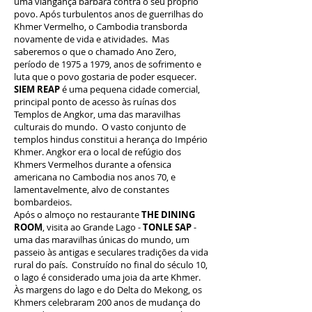
uma viangança bárbara contra o seu próprio
povo. Após turbulentos anos de guerrilhas do
Khmer Vermelho, o Cambodia transborda
novamente de vida e atividades. Mas
saberemos o que o chamado Ano Zero,
período de 1975 a 1979, anos de sofrimento e
luta que o povo gostaria de poder esquecer.
SIEM REAP
é uma pequena cidade comercial,
principal ponto de acesso às ruínas dos
Templos de Angkor, uma das maravilhas
culturais do mundo. O vasto conjunto de
templos hindus constitui a herança do Império
Khmer. Angkor era o local de refúgio dos
Khmers Vermelhos durante a ofensica
americana no Cambodia nos anos 70, e
lamentavelmente, alvo de constantes
bombardeios.
Após o almoço no restaurante
THE DINING
ROOM
, visita ao Grande Lago -
TONLE SAP
-
uma das maravilhas únicas do mundo, um
passeio às antigas e seculares tradições da vida
rural do país. Construído no final do século 10,
o lago é considerado uma joia da arte Khmer.
Às margens do lago e do Delta do Mekong, os
Khmers celebraram 200 anos de mudança do