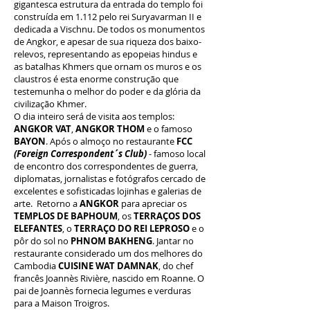
gigantesca estrutura da entrada do templo foi
construída em 1.112 pelo rei Suryavarman II e
dedicada a Vischnu. De todos os monumentos
de Angkor, e apesar de sua riqueza dos baixo-
relevos, representando as epopeias hindus e
as batalhas Khmers que ornam os muros e os
claustros é esta enorme construção que
testemunha o melhor do poder e da glória da
civilização Khmer
.
O dia inteiro será de visita aos templos:
ANGKOR VAT
,
ANGKOR THOM
e o famoso
BAYON
. Após o almoço no restaurante
FCC
(Foreign
Correspondent´s Club)
- famoso local
de encontro dos correspondentes de guerra,
diplomatas, jornalistas e fotógrafos cercado de
excelentes e sofisticadas lojinhas e galerias de
arte.
Retorno a
ANGKOR
para apreciar os
TEMPLOS DE BAPHOUM
, os
TERRAÇOS DOS
ELEFANTES
, o
TERRAÇO DO REI LEPROSO
e o
pôr do sol no
PHNOM BAKHENG
. Jantar no
restaurante considerado um dos melhores do
Cambodia
CUISINE WAT DAMNAK
, do chef
francês Joannès Rivière, nascido em Roanne. O
pai de Joannès fornecia legumes e verduras
para a Maison Troigros.