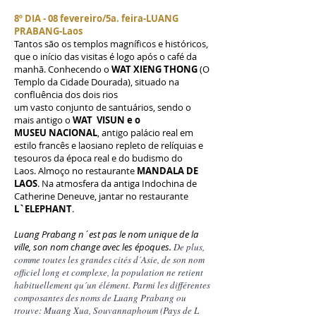
8º DIA -
08 fevereiro/5a. feira-LUANG
PRABANG-Laos
Tantos são os templos magníficos e históricos,
que o início das visitas é logo após o café da
manhã. Conhecendo o
WAT XIENG THONG
(O
Templo da Cidade Dourada), situado na
confluência dos dois rios
um vasto conjunto de santuários, sendo o
mais antigo o
WAT VISUN e o
MUSEU
NACIONAL
, antigo palácio real em
estilo francês e laosiano repleto de relíquias e
tesouros da época real e do budismo do
Laos.
Almoço no restaurante
MANDALA DE
LAOS
.
Na atmosfera da antiga Indochina de
Catherine Deneuve, jantar no restaurante
L`ELEPHANT
.
Luang Prabang n´est pas le nom unique de la
ville, son nom change avec les époques.
De plus,
comme toutes les grandes cités d´Asie, de son nom
officiel long et complexe, la population ne retient
habituellement qu´un élément. Parmi les différentes
composantes des noms de Luang Prabang ou
trouve: Muang Xua, Souvannaphoum (Pays de L