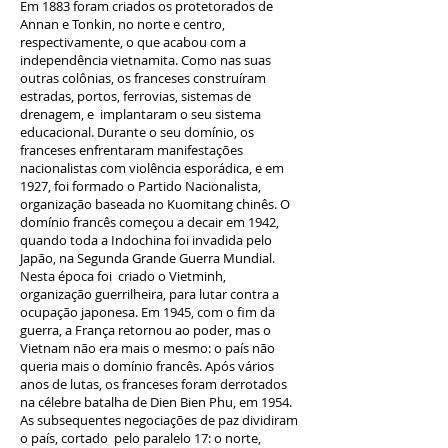
Em 1883 foram criados os protetorados de
Annan e Tonkin, no norte e centro,
respectivamente, o que acabou com a
independência vietnamita. Como nas suas
outras colônias, os franceses construíram
estradas, portos, ferrovias, sistemas de
drenagem, e implantaram o seu sistema
educacional. Durante o seu domínio, os
franceses enfrentaram manifestações
nacionalistas com violência esporádica, e em
1927, foi formado o Partido Nacionalista,
organização baseada no Kuomitang chinês. O
domínio francês começou a decair em 1942,
quando toda a Indochina foi invadida pelo
Japão, na Segunda Grande Guerra Mundial.
Nesta época foi criado o Vietminh,
organização guerrilheira, para lutar contra a
ocupação japonesa. Em 1945, com o fim da
guerra, a França retornou ao poder, mas o
Vietnam não era mais o mesmo: o país não
queria mais o domínio francês. Após vários
anos de lutas, os franceses foram derrotados
na célebre batalha de Dien Bien Phu, em 1954.
As subsequentes negociações de paz dividiram
o país, cortado pelo paralelo 17: o norte,