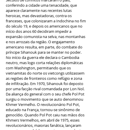
Séculos de conflitos marcaram o país,
conferindo a cidade uma tenacidade, que
aparece claramente nas recentes lutas
heroicas, mas devastadoras, contra os
franceses, que colonizaram a Indochina no fim
do século 19, e depois os americanos que no
início dos anos 60 decidiram impedir a
expansão comunista na selva, nas montanhas
e nos arrozais da região. O engajamento
americano resulta, em parte, do combate do
príncipe Sihanouk para se manter no poder.
No início da guerra ele declara o Cambodia
neutro, mas logo corta relações diplomáticas
com Washington, permitiando que os
vietnamitas do norte os vietcongs utilizassem
as regiões de fronteiros como refúgio e zona
de infiltração. Em 1970, Sihanouk foi deposto
por uma facção rival comandada por Lon Nol.
Da aliança do general com o seu chefe Pol Pot
surgiu o movimento que se auto denominou
Khmer Vermelho. O revolucionário Pol Pot,
educado na França, tornou-se sinônimo de
genocídio. Quando Pol Pot caiu nas mãos dos
Khmers Vermelhos, em abril de 1975, esses
revolucionários, maiorias fanática, lançaram