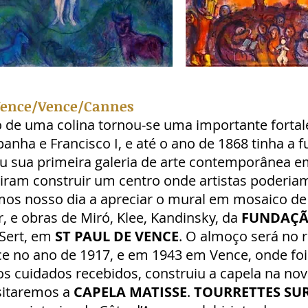
 Vence/Vence/Cannes
o de uma colina tornou-se uma importante fortal
panha e Francisco I, e até o ano de 1868 tinha a 
 sua primeira galeria de arte contemporânea em
iram construir um centro onde artistas poderia
os nosso dia a apreciar o mural em mosaico de C
, e obras de Miró, Klee, Kandinsky, da
FUNDAÇÃ
 Sert, em
ST PAUL DE VENCE
. O almoço será no 
e no ano de 1917, e em 1943 em Vence, onde foi
s cuidados recebidos, construiu a capela na nov
isitaremos a
CAPELA MATISSE
.
TOURRETTES SU