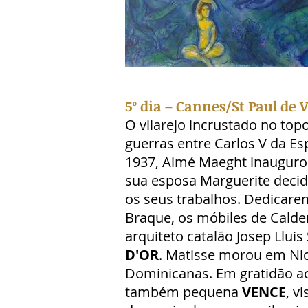
5º dia – Cannes/St Paul de
O vilarejo incrustado no top
guerras entre Carlos V da Es
1937, Aimé Maeght inaugurou
sua esposa Marguerite decid
os seus trabalhos. Dedicarem
Braque, os móbiles de Calder
arquiteto catalão Josep Lluis
D'OR
. Matisse morou em Nic
Dominicanas. Em gratidão ao
também pequena
VENCE
, v