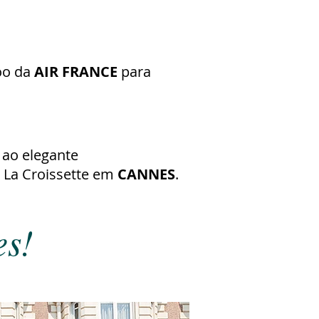
oo da
AIR FRANCE
para
 ao elegante
e La Croissette em
CANNES
.
es!