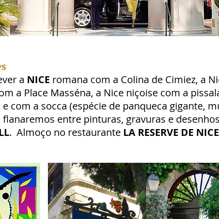
es
ever a
NICE
romana com a Colina de Cimiez, a Ni
 com a Place Masséna, a Nice niçoise com a pissal
 e com a socca (espécie de panqueca gigante, mu
i), flanaremos entre pinturas, gravuras e desenho
LL
. Almoço no restaurante
LA RESERVE DE NICE