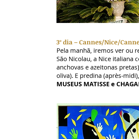
3º dia – Cannes/Nice/Cann
Pela manhã, iremos ver ou r
São Nicolau, a Nice italiana
anchovas e azeitonas pretas)
oliva). E predina (après-mid
MUSEUS MATISSE e CHAGA