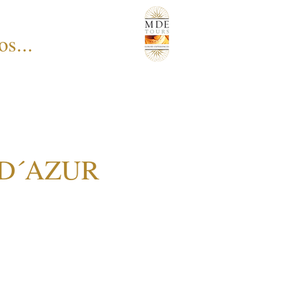
s...
 D´AZUR