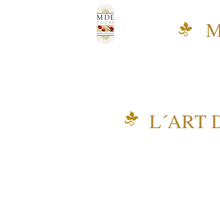
M
L´ART 