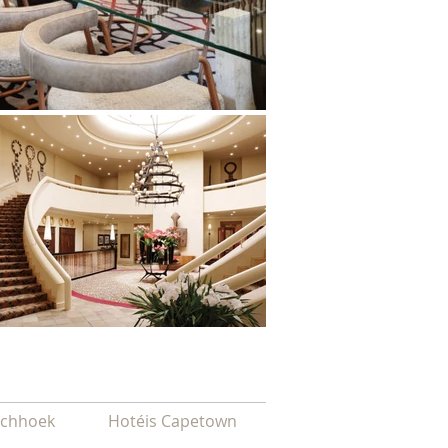
schhoek
Hotéis Capetown